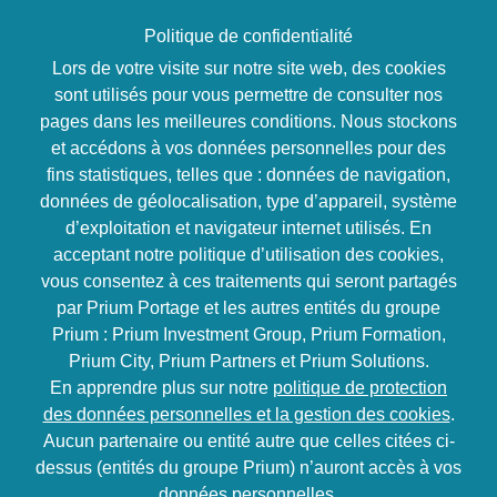
Politique de confidentialité
Lors de votre visite sur notre site web, des cookies
sont utilisés pour vous permettre de consulter nos
pages dans les meilleures conditions. Nous stockons
Développement
et accédons à vos données personnelles pour des
fins statistiques, telles que : données de navigation,
personnel
données de géolocalisation, type d’appareil, système
d’exploitation et navigateur internet utilisés. En
acceptant notre politique d’utilisation des cookies,
vous consentez à ces traitements qui seront partagés
Le développement personnel est un processus
par Prium Portage et les autres entités du groupe
de
connaissance de soi
et s’axe sur l’épanouissement de
Prium : Prium Investment Group, Prium Formation,
la personne permettant de
gagner en assurance
,
Prium City, Prium Partners et Prium Solutions.
d’
évoluer personnellement et professionnellement
,
En apprendre plus sur notre
politique de protection
d’améliorer sa
communication
et gagner en
confiance en
des données personnelles et la gestion des cookies
.
soi
.
Aucun partenaire ou entité autre que celles citées ci-
dessus (entités du groupe Prium) n’auront accès à vos
Prium Formation vous propose une liste de formations
données personnelles.