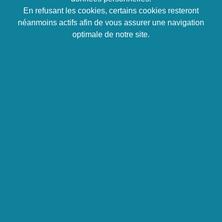
permettant de
mieux vous connaître
, d’
analyser vos
En refusant les cookies, certains cookies resteront
forces et vos faiblesses
, vos
sources de motivation
, vos
néanmoins actifs afin de vous assurer une navigation
freins
afin mieux vous affirmer et de
gagner en efficacité
optimale de notre site.
en milieu professionnel. Nous vous proposons des
formations vous permettant d’avoir les clés pour
gérer vos
émotions
et votre
stress
, ainsi que la
gestion des
situations difficiles
. Enfin, nos formations axées sur la
communication
vous permettront d’accroître votre
capacité à communiquer, à parler en public ou à
développer votre leadership.
Les formations Développement
personnel