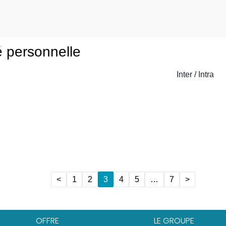
é personnelle
Inter / Intra
<
1
2
3
4
5
…
7
>
OFFRE
LE GROUPE