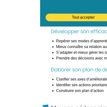
Identifier les composantes de
Découvrir le style de commun
Intégrer les principes de l’éc
Tout accepter
Ajuster sa communication aux 
Développer son efficac
Repérer ses modes d’apprenti
Mieux connaître sa relation au
S’adapter et mieux gérer les si
Prendre des décisions avec 
Elaborer son plan de 
Clarifier ses axes d’améliorat
Identifier ses actions prioritair
Construire son plan d’action