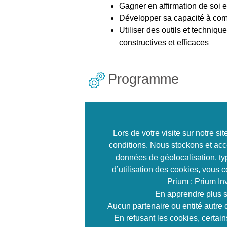
Gagner en affirmation de soi 
Développer sa capacité à comm
Utiliser des outils et techniqu
constructives et efficaces
Programme
Découvrir son type de 
Découvrir le MBTI : les travau
Lors de votre visite sur notre s
Comprendre leur impact sur les
conditions. Nous stockons et acc
les autres
données de géolocalisation, typ
Identifier les différents types d
d’utilisation des cookies, vous 
Effectuer son diagnostic indivi
Prium : Prium In
En apprendre plus s
Améliorer l’impact de
Aucun partenaire ou entité autre 
professionnel
En refusant les cookies, certai