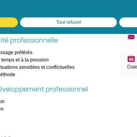
 la communication interpersonnelle
ication de chaque préférence
oute active et du feedback dans sa posture
Tout refuser
enjeux et aux interlocuteurs en présence
ité professionnelle
ssage préférés
 temps et à la pression
Date
tuations sensibles et conflictuelles
méthode
développement professionnel
ion
es