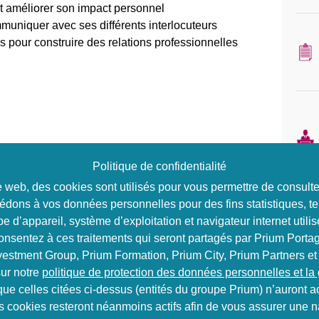
et améliorer son impact personnel
uniquer avec ses différents interlocuteurs
es pour construire des relations professionnelles
personnalité avec le MBTI
Politique de confidentialité
x de Carl Jung, Myers et Briggs, les 4 dimensions
ite web, des cookies sont utilisés pour vous permettre de consul
 attitudes, les comportements et les relations avec
édons à vos données personnelles pour des fins statistiques, te
e d’appareil, système d’exploitation et navigateur internet utilis
e profil
consentez à ces traitements qui seront partagés par Prium Portag
duel et analyser les résultats
vestment Group, Prium Formation, Prium City, Prium Partners et
ur notre
politique de protection des données personnelles et la
 sa communication dans le contexte
que celles citées ci-dessus (entités du groupe Prium) n’auront
ns cookies resteront néanmoins actifs afin de vous assurer une na