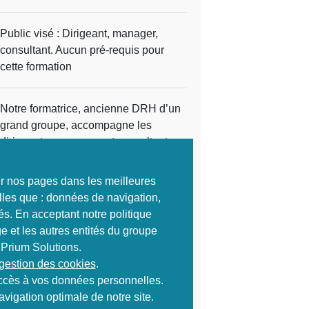
Public visé : Dirigeant, manager,
consultant. Aucun pré-requis pour
cette formation
Notre formatrice, ancienne DRH d’un
grand groupe, accompagne les
dirigeants, managers et consultants
dans leur développement.
Devis personnalisé pour des
ter nos pages dans les meilleures
formations en intra-entreprise.
lles que : données de navigation,
Information non exhaustive,
és. En acceptant notre politique
programme de formation complet sur
e et les autres entités du groupe
demande.
 Prium Solutions.
 gestion des cookies
.
 accès à vos données personnelles.
850 HT
Ref :
1398
vigation optimale de notre site.