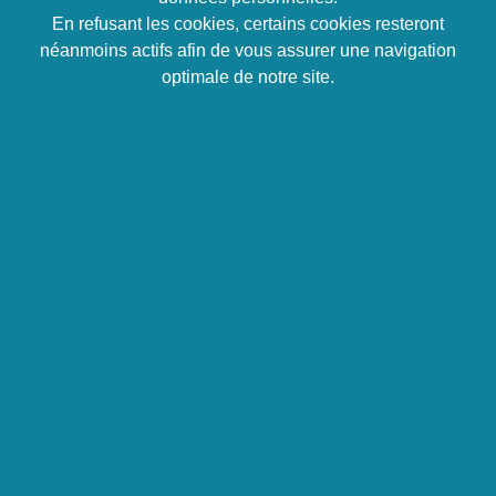
l’Energeia Dynamics ©, ses points forts, ses
En refusant les cookies, certains cookies resteront
points d’amélioration
néanmoins actifs afin de vous assurer une navigation
Réaliser
le bilan de son parcours, concrétiser
optimale de notre site.
ses fiches de réalisation
Identifier
les fils conducteurs passés
Imaginer
les fils conducteurs à venir, visualiser
son futur idéal
Trouver
le nom de son projet, le choisir «
inspirant »
Apprendre
quelque chose de nouveau tous les
jours
Ouvrir
son esprit à de nouvelles possibilités
Rédiger
son plan d’action
Tarif forfait Intra
4 500 €