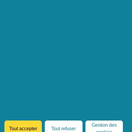
Portage salarial Paris
11, boulevard Brune
75014 Paris
Portage salarial Bordeaux
132 Rue Fondaudège
33000 Bordeaux
Portage salarial Lyon
Tour Britannia
20 Boulevard Eugène Deruelle
69003 Lyon
Mentions légales
Politique de confidentialité
2026 Prium Formation
Gestion des
Tout accepter
Tout refuser