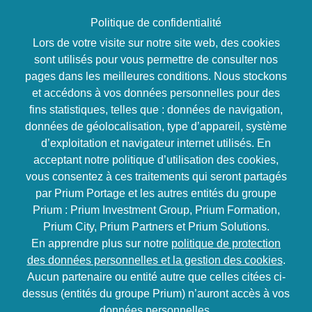
Politique de confidentialité
Lors de votre visite sur notre site web, des cookies
sont utilisés pour vous permettre de consulter nos
pages dans les meilleures conditions. Nous stockons
Développement personnel
et accédons à vos données personnelles pour des
Changer de “mindset”
fins statistiques, telles que : données de navigation,
données de géolocalisation, type d’appareil, système
pour passer au
d’exploitation et navigateur internet utilisés. En
acceptant notre politique d’utilisation des cookies,
niveau supérieur
vous consentez à ces traitements qui seront partagés
par Prium Portage et les autres entités du groupe
Prium : Prium Investment Group, Prium Formation,
2 jours soit 14
Inter / Intra
Prium City, Prium Partners et Prium Solutions.
heures
En apprendre plus sur notre
politique de protection
des données personnelles et la gestion des cookies
.
Objectifs
Aucun partenaire ou entité autre que celles citées ci-
dessus (entités du groupe Prium) n’auront accès à vos
Bien se connaître
avec la méthode de
données personnelles.