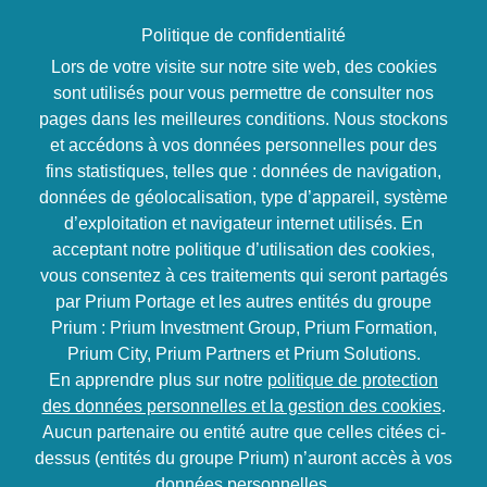
Politique de confidentialité
Lors de votre visite sur notre site web, des cookies
sont utilisés pour vous permettre de consulter nos
pages dans les meilleures conditions. Nous stockons
Communication
et accédons à vos données personnelles pour des
Communiquer par
fins statistiques, telles que : données de navigation,
données de géolocalisation, type d’appareil, système
email
d’exploitation et navigateur internet utilisés. En
acceptant notre politique d’utilisation des cookies,
vous consentez à ces traitements qui seront partagés
2 jours soit 14
Inter / Intra
par Prium Portage et les autres entités du groupe
heures
Prium : Prium Investment Group, Prium Formation,
Prium City, Prium Partners et Prium Solutions.
Objectifs
En apprendre plus sur notre
politique de protection
des données personnelles et la gestion des cookies
.
Faire de la communication par email un véritable
Aucun partenaire ou entité autre que celles citées ci-
atout
Connaître les limites de ce type de
dessus (entités du groupe Prium) n’auront accès à vos
communication
données personnelles.