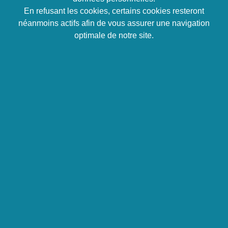
Extrapoler aux emails les règles de l’écrit
En refusant les cookies, certains cookies resteront
classique
néanmoins actifs afin de vous assurer une navigation
Développer la rigueur de l’écrit par email
optimale de notre site.
Tarif forfait Intra
4 500 € HT
Programme
En interne
1 – Gérer les listes, les constituer, les mettre à jour
2 – Comment choisir entre email et note écrite
3 – Comment rédiger un email, joindre un fichier
4 – S’assurer de la réception
5 – Maîtrise et transmission d’informations : copie
cachée, liste de diffusions