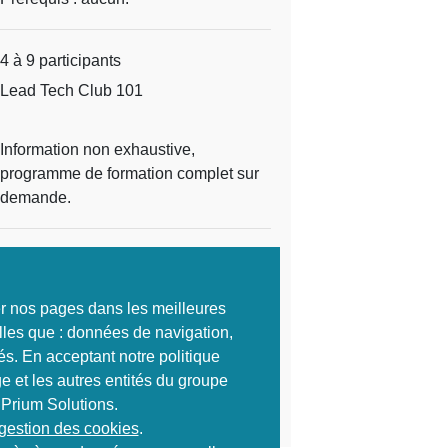
4 à 9 participants
Lead Tech Club 101
Information non exhaustive,
programme de formation complet sur
demande.
1 500 HT
Ref :
2559
ter nos pages dans les meilleures
S'inscrire
lles que : données de navigation,
és. En acceptant notre politique
e et les autres entités du groupe
 Prium Solutions.
Envoyer à un ami
 gestion des cookies
.