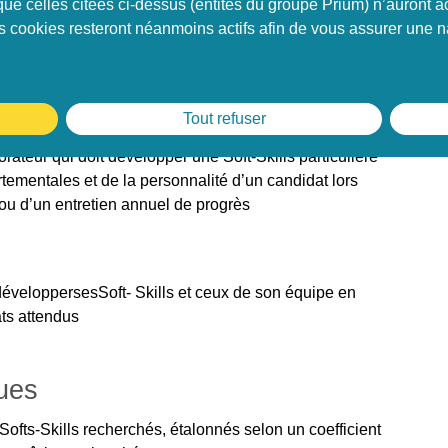
que celles citées ci-dessus (entités du groupe Prium) n’auront
re de celle souhaitée avec le client final
ns cookies resteront néanmoins actifs afin de vous assurer une na
nelles d’un candidat / entretien : évaluer les Soft-
Date
éussi
Tout refuser
eur qui doit développer une Soft-Skills particulière
tementales et de la personnalité d’un candidat lors
ou d’un entretien annuel de progrès
́veloppersesSoft- Skills et ceux de son équipe en
tats attendus
ues
s Softs-Skills recherchés, étalonnés selon un coefficient