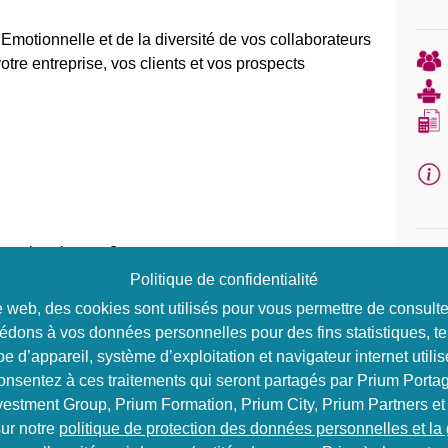
e Emotionnelle et de la diversité de vos collaborateurs
otre entreprise, vos clients et vos prospects
e quoi parle-t-on ?
de Soft-Skills pour les Entreprises : Personnalité et
Politique de confidentialité
ite web, des cookies sont utilisés pour vous permettre de consul
-Skills »
édons à vos données personnelles pour des fins statistiques, te
enjeux aujourd’hui pour l’entreprise ? Pour le
e d’appareil, système d’exploitation et navigateur internet utilis
consentez à ces traitements qui seront partagés par Prium Portag
es comportementales, humaines et relationnelles de
vestment Group, Prium Formation, Prium City, Prium Partners et
 clés
ur notre
politique de protection des données personnelles et la
pratiquer la résilience, favoriser la bienveillance, pour