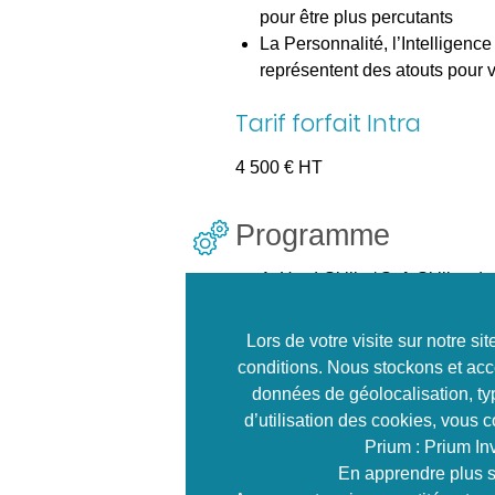
pour être plus percutants
La Personnalité, l’Intelligenc
représentent des atouts pour v
Tarif forfait Intra
4 500 € HT
Programme
Hard-Skills / Soft-Skills : d
Les 13 grandes thématiques 
Quotient Emotionnel
Lors de votre visite sur notre s
Créer un « Référentiel Soft
conditions. Nous stockons et acc
Les « Soft-Skills » : quels 
données de géolocalisation, typ
commercial ?
d’utilisation des cookies, vous 
Développer les compétenc
Prium : Prium In
ses collaborateurs, les outils
En apprendre plus s
Encourager le lâcher prise, 