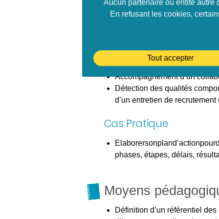
Aucun partenaire ou entité autre 
une relation interne exemplai
En refusant les cookies, certai
Repérer les qualités person
Skills pour un recrutement r
Mises en situation
Tout accepter
Accompagnement d’un collaborat
Détection des qualités compor
d’un entretien de recrutement 
Cas Pratique
Elaborersonpland’actionpourde
phases, étapes, délais, résul
Moyens pédagogiq
Définition d’un référentiel de