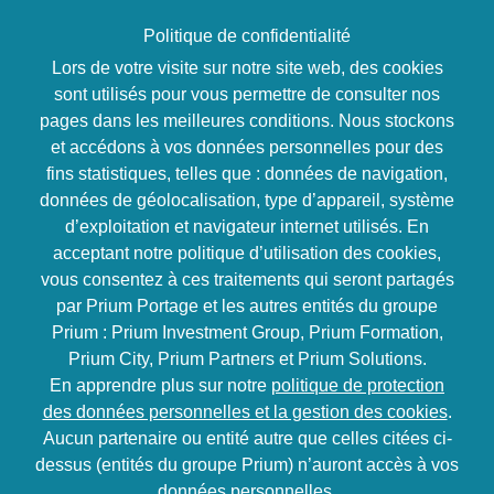
Politique de confidentialité
Lors de votre visite sur notre site web, des cookies
sont utilisés pour vous permettre de consulter nos
Informatique & nouvelles
pages dans les meilleures conditions. Nous stockons
technologies
et accédons à vos données personnelles pour des
fins statistiques, telles que : données de navigation,
Maitriser les
données de géolocalisation, type d’appareil, système
d’exploitation et navigateur internet utilisés. En
fondamentaux de
acceptant notre politique d’utilisation des cookies,
vous consentez à ces traitements qui seront partagés
Logic pro X
par Prium Portage et les autres entités du groupe
Prium : Prium Investment Group, Prium Formation,
3 jours
Distanciel
Inter / Intra
Prium City, Prium Partners et Prium Solutions.
En apprendre plus sur notre
politique de protection
100% en ligne
des données personnelles et la gestion des cookies
.
Aucun partenaire ou entité autre que celles citées ci-
dessus (entités du groupe Prium) n’auront accès à vos
Objectifs
données personnelles.