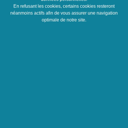
En refusant les cookies, certains cookies resteront
Faire fonctionner et optimiser son environnement
néanmoins actifs afin de vous assurer une navigation
de travail Logiciel et matériel
optimale de notre site.
Naviguer efficacement au sein du logiciel Logic
Pro X en maîtrisant les raccourcis fondamentaux.
Maitriser basiquement toutes les principales
étapes de la production sonore sous Logic Pro :
de la prise de son, à l’export du projet finalisé en
fonction des supports de diffusion.
Programme
1/ Jour 1 (matin) : Comprendre et
optimiser son espace de travail
Théorie et fondamentaux de la chaine
audionumérique
Formats et connectiques présents sur les cartes
son