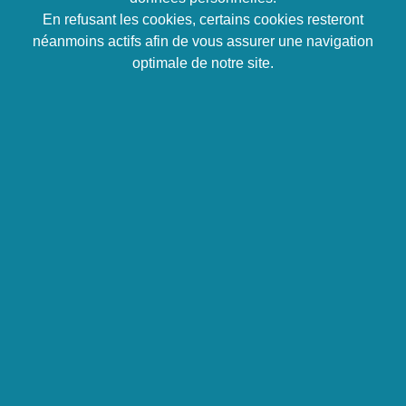
psychopraticien
En refusant les cookies, certains cookies resteront
en libéral
néanmoins actifs afin de vous assurer une navigation
optimale de notre site.
100% en ligne
Objectifs
Acquérir des outils thérapeutiques
efficaces
L’hypnose, l’ETDE pour effacer les traumas et
libérer les émotions.
La gestion du transfert, du contre-transfert et du
processus thérapeutique, ainsi que des
connaissances larges et globales sur la
psychologie positive et la psychologie
existentielle afin de pouvoir exercer le métier de
psychopraticien.