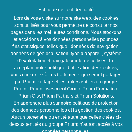
Politique de confidentialité
Lors de votre visite sur notre site web, des cookies
sont utilisés pour vous permettre de consulter nos
pages dans les meilleures conditions. Nous stockons
Développement personnel
et accédons à vos données personnelles pour des
Psychopraticien en
fins statistiques, telles que : données de navigation,
données de géolocalisation, type d’appareil, système
psychologie positive
d’exploitation et navigateur internet utilisés. En
acceptant notre politique d’utilisation des cookies,
et existentielle
vous consentez à ces traitements qui seront partagés
par Prium Portage et les autres entités du groupe
(distanciel)
Prium : Prium Investment Group, Prium Formation,
Prium City, Prium Partners et Prium Solutions.
En apprendre plus sur notre
politique de protection
Attestation et
des données personnelles et la gestion des cookies
.
certificat de la
Aucun partenaire ou entité autre que celles citées ci-
formation.
152h
Distanciel
dessus (entités du groupe Prium) n’auront accès à vos
Débouché :
données personnelles.