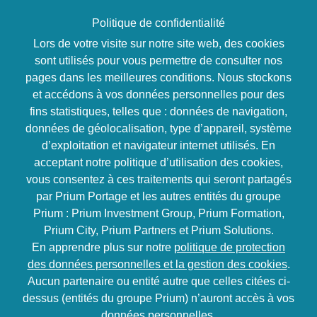
Politique de confidentialité
Lors de votre visite sur notre site web, des cookies
sont utilisés pour vous permettre de consulter nos
Wai Perceval
pages dans les meilleures conditions. Nous stockons
et accédons à vos données personnelles pour des
Biographie
fins statistiques, telles que : données de navigation,
données de géolocalisation, type d’appareil, système
d’exploitation et navigateur internet utilisés. En
acceptant notre politique d’utilisation des cookies,
vous consentez à ces traitements qui seront partagés
par Prium Portage et les autres entités du groupe
Prium : Prium Investment Group, Prium Formation,
Prium City, Prium Partners et Prium Solutions.
Avec sa double casquette, producteur audiovisuel
En apprendre plus sur notre
politique de protection
et communiquant, We Yang exerce depuis plus de
des données personnelles et la gestion des cookies
.
20 ans dans ces deux domaines. En audiovisuel,
Aucun partenaire ou entité autre que celles citées ci-
+1 500 programmes-courts, +400 films corporate,
dessus (entités du groupe Prium) n’auront accès à vos
documentaires, réclames, magazines, long-
données personnelles.