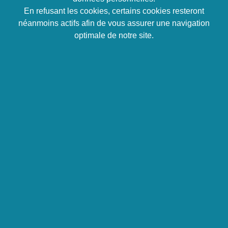
métrage et participation à 2 court-métrages multi-
En refusant les cookies, certains cookies resteront
primés avec la société Pixaway Production.
néanmoins actifs afin de vous assurer une navigation
Depuis 2019, We Yang rejoint le groupe Prium et
optimale de notre site.
contribue, auprès des fondateurs, Hélène Diep et
Vincent Ribaudo, à la communication et au
développement de l'image des marques entités :
Prium Portage, Prium City, Prium Formation et
Prium Transition.
Suivez Wai
Les derniers articles de
Wai