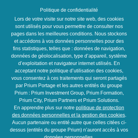
Politique de confidentialité
Lors de votre visite sur notre site web, des cookies
sont utilisés pour vous permettre de consulter nos
pages dans les meilleures conditions. Nous stockons
Accueil
>
Santé au travail, prévenir du burn-out
et accédons à vos données personnelles pour des
Santé au travail,
fins statistiques, telles que : données de navigation,
données de géolocalisation, type d’appareil, système
prévenir du burn-out
d’exploitation et navigateur internet utilisés. En
acceptant notre politique d’utilisation des cookies,
vous consentez à ces traitements qui seront partagés
par Prium Portage et les autres entités du groupe
Objectifs de la formation
Prium : Prium Investment Group, Prium Formation,
Prium City, Prium Partners et Prium Solutions.
Informations, public visé et pré-requis
En apprendre plus sur notre
politique de protection
Programme de la formation
des données personnelles et la gestion des cookies
.
Moyens pédagogiques
Aucun partenaire ou entité autre que celles citées ci-
dessus (entités du groupe Prium) n’auront accès à vos
données personnelles.