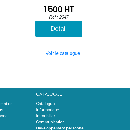
1 500 HT
Ref : 2647
Détail
Voir le catalogue
CATALOGUE
rmation
Catalogue
ts
Informatique
ance
Immobilier
Communication
Développement personnel