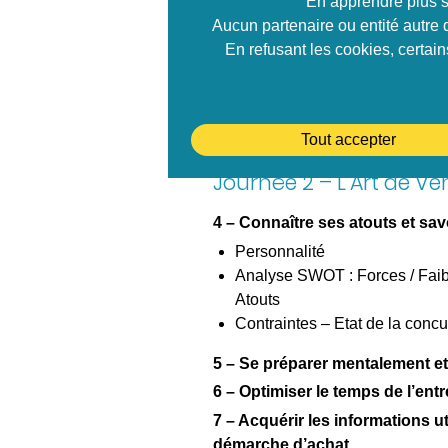
En apprendre plus s
3 – Connaître son client : une 
Aucun partenaire ou entité autre 
Sa personnalité
En refusant les cookies, certai
Ses besoins / Son contexte / L
Les réseaux de pouvoir, le je
Savoir créer le lien, être Irré
persuasion du Docteur Cialdin
Tout accepter
Journée 2 – L’Art de Ve
4 – Connaître ses atouts et sav
Personnalité
Analyse SWOT : Forces / Faible
Atouts
Contraintes – Etat de la conc
5 – Se préparer mentalement 
6 – Optimiser le temps de l’entr
7 – Acquérir les informations u
démarche d’achat