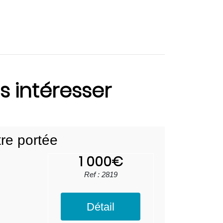
s intéresser
re portée
1 000€
Ref : 2819
Détail