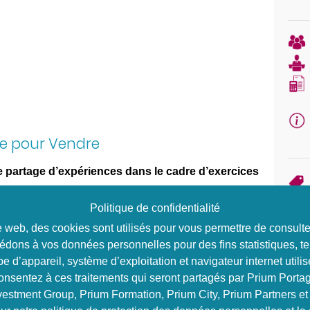
vre pour Vendre
le partage d’expériences dans le cadre d’exercices
chniques
Politique de confidentialité
ais de jeux de rôles
ousiasmant et authentique pour entraîner avec soi
ite web, des cookies sont utilisés pour vous permettre de consul
édons à vos données personnelles pour des fins statistiques, te
tégiques
e d’appareil, système d’exploitation et navigateur internet utilis
s partenaires de confort, les partenaires amicaux
consentez à ces traitements qui seront partagés par Prium Portag
vestment Group, Prium Formation, Prium City, Prium Partners et