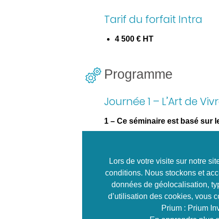
Tarif du forfait Intra
4 500 € HT
Programme
Journée 1 – L’Art de Vi
1 – Ce séminaire est basé sur 
Acquérir les bons réflexes te
Se mettre en situation par le bi
Articuler un Storytelling enth
Lors de votre visite sur notre s
conditions. Nous stockons et acc
2 – Nouer des partenariats stra
données de géolocalisation, typ
Les partenaires débutants, le
d’utilisation des cookies, vous 
Les partenaires stratégiques
Prium : Prium In