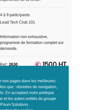
4 à 9 participants
Lead Tech Club 101
Information non exhaustive,
programme de formation complet sur
demande.
1500 HT
Ref :
2630
S'inscrire
ter nos pages dans les meilleures
lles que : données de navigation,
és. En acceptant notre politique
e et les autres entités du groupe
Envoyer à un ami
 Prium Solutions.