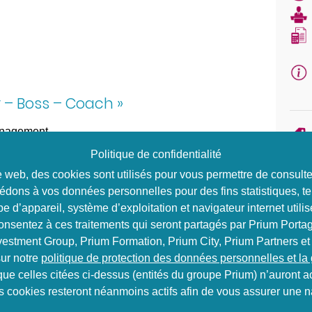
r – Boss – Coach »
management
n de ces rôles
Politique de confidentialité
́s
ite web, des cookies sont utilisés pour vous permettre de consul
édons à vos données personnelles pour des fins statistiques, te
e d’appareil, système d’exploitation et navigateur internet utilis
Coach
consentez à ces traitements qui seront partagés par Prium Portag
vestment Group, Prium Formation, Prium City, Prium Partners et
ur notre
politique de protection des données personnelles et la
ne communication
que celles citées ci-dessus (entités du groupe Prium) n’auront
ns cookies resteront néanmoins actifs afin de vous assurer une na
Date
’être humain et comment les stimuler