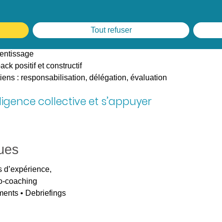
ollaborateurs dans leur montée en
Tout refuser
rentissage
ck positif et constructif
iens : responsabilisation, délégation, évaluation
elligence collective et s’appuyer
ues
s d’expérience,
o-coaching
ements • Debriefings