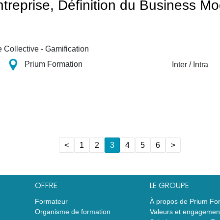
treprise, Définition du Business Mo
e Collective - Gamification
Prium Formation
Inter / Intra
<
1
2
3
4
5
6
>
OFFRE
LE GROUPE
Formateur
À propos de Prium Fo
Organisme de formation
Valeurs et engagemen