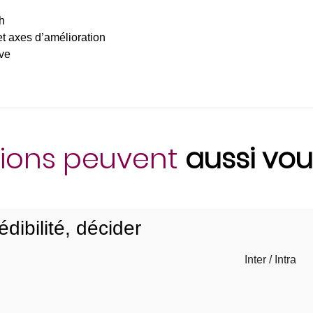
h
t axes d’amélioration
ive
ions peuvent
aussi vou
dibilité, décider
Inter / Intra