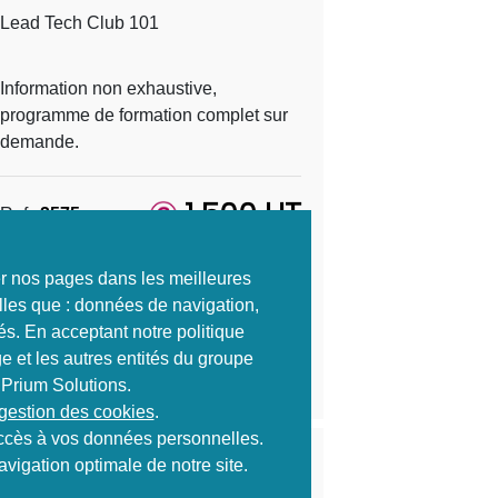
Lead Tech Club 101
Information non exhaustive,
programme de formation complet sur
demande.
1 500 HT
Ref :
2575
S'inscrire
ter nos pages dans les meilleures
lles que : données de navigation,
és. En acceptant notre politique
e et les autres entités du groupe
Envoyer à un ami
 Prium Solutions.
 gestion des cookies
.
 accès à vos données personnelles.
Prochaines sessions de formation
vigation optimale de notre site.
s à définir