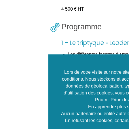
4 500 € HT
Programme
1 – Le triptyque « Leade
Les différentes facettes du 
Les caractéristiques de chacu
Paradoxes et complémentarite
Lors de votre visite sur notre s
Le management situationnel
conditions. Nous stockons et acc
données de géolocalisation, typ
2 – Le savoir-être du 
d’utilisation des cookies, vous 
Prium : Prium In
Les 10 compétences clés
En apprendre plus s
Les fondamentaux d’une bon
Aucun partenaire ou entité autre 
Focus sur l’écoute active
En refusant les cookies, certai
3 – Les ressources de l