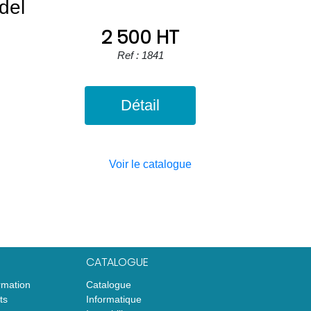
del
2 500 HT
Ref : 1841
Détail
Voir le catalogue
CATALOGUE
rmation
Catalogue
ts
Informatique