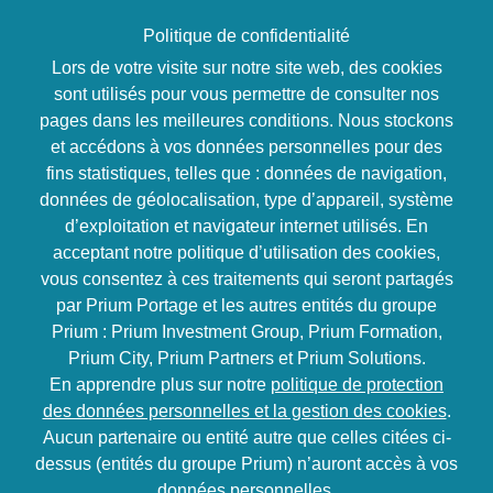
Politique de confidentialité
Lors de votre visite sur notre site web, des cookies
sont utilisés pour vous permettre de consulter nos
pages dans les meilleures conditions. Nous stockons
Développement personnel
et accédons à vos données personnelles pour des
Plan de
fins statistiques, telles que : données de navigation,
données de géolocalisation, type d’appareil, système
Développement
d’exploitation et navigateur internet utilisés. En
acceptant notre politique d’utilisation des cookies,
personnel et
vous consentez à ces traitements qui seront partagés
par Prium Portage et les autres entités du groupe
professionnel
Prium : Prium Investment Group, Prium Formation,
Prium City, Prium Partners et Prium Solutions.
En apprendre plus sur notre
politique de protection
26 heures
des données personnelles et la gestion des cookies
.
Aucun partenaire ou entité autre que celles citées ci-
Objectifs
dessus (entités du groupe Prium) n’auront accès à vos
données personnelles.