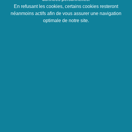
Permettre au participant d’identifier ses
En refusant les cookies, certains cookies resteront
compétences pour envisager son projet
néanmoins actifs afin de vous assurer une navigation
professionnel, jusqu’à découvrir ses talents et en
optimale de notre site.
vivre
Se connaître, connaître sa personnalité pour
identifier ses points forts et ses marges
d’évolution, savoir parler de soi
Formaliser les points clés de son expérience pour
être fort de ses réalisations, savoir en parler
Identifier les projets possibles, probables, choisis
pour les évaluer puis les mettre en œuvre via un
plan d’action structuré.
Répartition de la durée de la
formation sur 26 heures
6 heures
sessions de 2 heures,
12 heures
de travail personnel
2 heures
d’exercices en amont