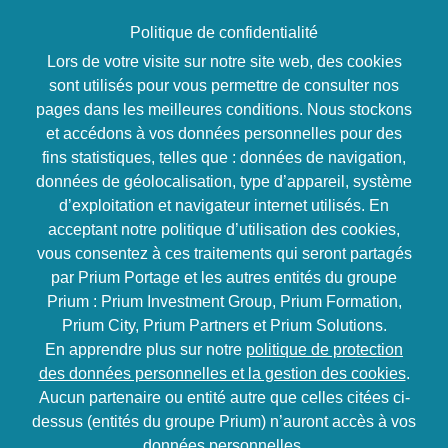
Politique de confidentialité
Lors de votre visite sur notre site web, des cookies
sont utilisés pour vous permettre de consulter nos
Informatique & nouvelles
pages dans les meilleures conditions. Nous stockons
technologies
et accédons à vos données personnelles pour des
fins statistiques, telles que : données de navigation,
Linux : mise en
données de géolocalisation, type d’appareil, système
d’exploitation et navigateur internet utilisés. En
oeuvre de serveurs
acceptant notre politique d’utilisation des cookies,
vous consentez à ces traitements qui seront partagés
d’infrastructure
par Prium Portage et les autres entités du groupe
Prium : Prium Investment Group, Prium Formation,
Présentiel ou à
Prium City, Prium Partners et Prium Solutions.
15 jours
Inter / Intra
distance
En apprendre plus sur notre
politique de protection
des données personnelles et la gestion des cookies
.
100% en ligne
En présentiel
Aucun partenaire ou entité autre que celles citées ci-
dessus (entités du groupe Prium) n’auront accès à vos
données personnelles.