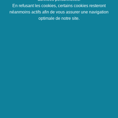
Objectifs
En refusant les cookies, certains cookies resteront
néanmoins actifs afin de vous assurer une navigation
Présentation de la formation
optimale de notre site.
Linux ou est une famille de systèmes d’exploitation
open source de type Unix (1969), fondé sur le noyau
Linux (1991). Ce système très populaire est utilisé
par des serveurs, téléphones portables, systèmes
embarqués, téléviseurs, ou encore
superordinateurs…
Cette formation vous permettra d’installer, de
configurer et d’administrer des environnements
Linux, selon les usages et bonnes pratiques en
entreprise.
Les aspects systèmes, réseaux, sécurité,
virtualisation seront couverts dans ce cursus. De
même, la dernière partie sera consacrée à
l’installation de serveurs d’infrastructures.