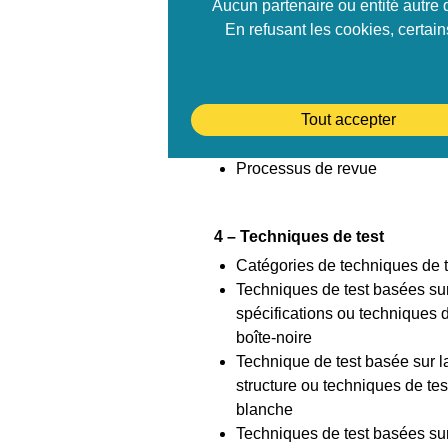
Aucun partenaire ou entité autre 
Types de tests
En refusant les cookies, certai
Tests de maintenance
3 – Tests statiques
Tout accepter
Bases des tests statiques
Processus de revue
4 – Techniques de test
Catégories de techniques de t
Techniques de test basées sur
spécifications ou techniques d
boîte-noire
Technique de test basée sur l
structure ou techniques de tes
blanche
Techniques de test basées su