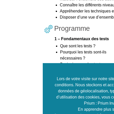
Connaître les différents niveau
Appréhender les techniques e
Disposer d’une vue d’ensembl
Programme
1 – Fondamentaux des tests
Que sont les tests ?
Pourquoi les tests sont-ils
nécessaires ?
7 principes sur les tests
Processus de test
La psychologie des tests
Lors de votre visite sur notre s
conditions. Nous stockons et acc
données de géolocalisation, typ
2 – Tester pendant le cycle de 
d’utilisation des cookies, vous 
du développement logiciel
Prium : Prium In
Modèles de développement lo
En apprendre plus s
Niveaux de tests