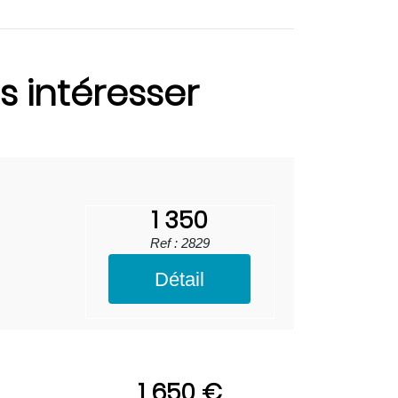
s intéresser
1 350
Ref : 2829
Détail
1 650 €