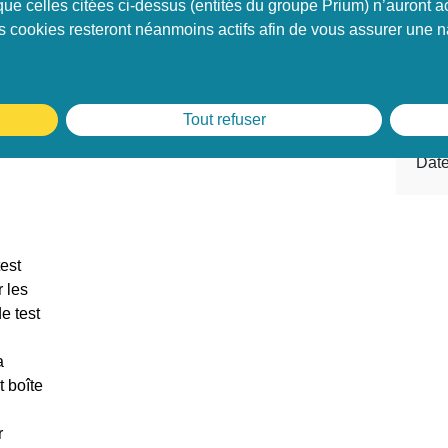
que celles citées ci-dessus (entités du groupe Prium) n’auront
ns cookies resteront néanmoins actifs afin de vous assurer une na
7 – Préparation à la certification
Tout refuser
Date
est
 les
e test
a
t boîte
r