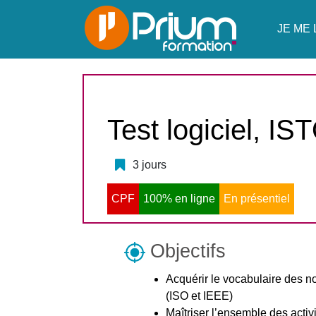
JE ME 
Test logiciel, I
3 jours
CPF
100% en ligne
En présentiel
Objectifs
Acquérir le vocabulaire des nor
(ISO et IEEE)
Maîtriser l’ensemble des activ