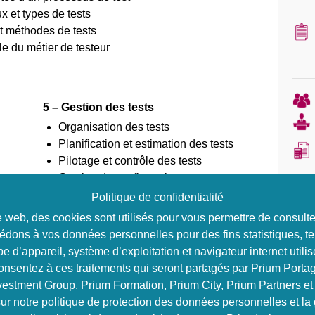
x et types de tests
t méthodes de tests
e du métier de testeur
5 – Gestion des tests
Organisation des tests
Planification et estimation des tests
Pilotage et contrôle des tests
Gestion de configuration
Risques et tests
Politique de confidentialité
Gestion des défauts
ite web, des cookies sont utilisés pour vous permettre de consul
édons à vos données personnelles pour des fins statistiques, te
e d’appareil, système d’exploitation et navigateur internet utilis
vie
6 – Outils de support aux tests
consentez à ces traitements qui seront partagés par Prium Portag
Introduction aux outils de test
vestment Group, Prium Formation, Prium City, Prium Partners et
giciel
Utilisation efficace des outils
ur notre
politique de protection des données personnelles et la