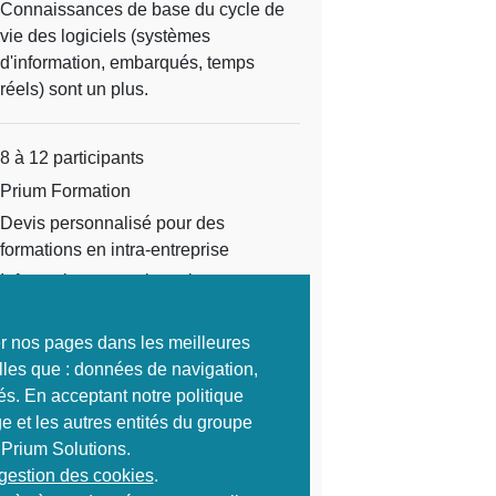
Connaissances de base du cycle de
vie des logiciels (systèmes
d'information, embarqués, temps
réels) sont un plus.
8 à 12 participants
Prium Formation
Devis personnalisé pour des
formations en intra-entreprise
Information non exhaustive,
programme de formation complet sur
demande.
ter nos pages dans les meilleures
lles que : données de navigation,
1 800 HT
és. En acceptant notre politique
Ref :
1583
e et les autres entités du groupe
 Prium Solutions.
S'inscrire
 gestion des cookies
.