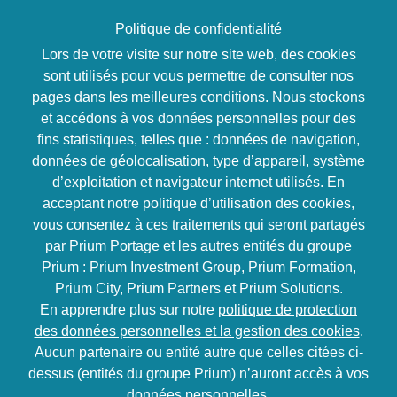
Politique de confidentialité
Lors de votre visite sur notre site web, des cookies
sont utilisés pour vous permettre de consulter nos
pages dans les meilleures conditions. Nous stockons
Communication
et accédons à vos données personnelles pour des
Le storytelling pour
fins statistiques, telles que : données de navigation,
données de géolocalisation, type d’appareil, système
donner vie à sa
d’exploitation et navigateur internet utilisés. En
acceptant notre politique d’utilisation des cookies,
communication
vous consentez à ces traitements qui seront partagés
par Prium Portage et les autres entités du groupe
Prium : Prium Investment Group, Prium Formation,
En présentiel ou
2 journées
Inter / Intra
Prium City, Prium Partners et Prium Solutions.
à distance
En apprendre plus sur notre
politique de protection
des données personnelles et la gestion des cookies
.
100% en ligne
En présentiel
Aucun partenaire ou entité autre que celles citées ci-
dessus (entités du groupe Prium) n’auront accès à vos
données personnelles.