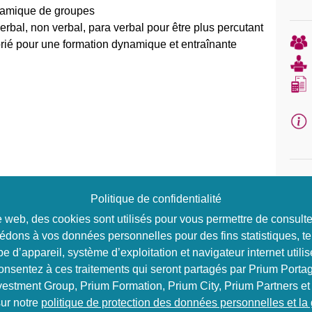
dynamique de groupes
bal, non verbal, para verbal pour être plus percutant
rié pour une formation dynamique et entraînante
Politique de confidentialité
ite web, des cookies sont utilisés pour vous permettre de consul
être et savoirs faire qui pourraient constituer des
édons à vos données personnelles pour des fins statistiques, te
e d’appareil, système d’exploitation et navigateur internet utilis
ues de l’enseignement
consentez à ces traitements qui seront partagés par Prium Portag
é sur Energie, Désir, Ambition et Réciprocité
vestment Group, Prium Formation, Prium City, Prium Partners et
mation
ur notre
politique de protection des données personnelles et la