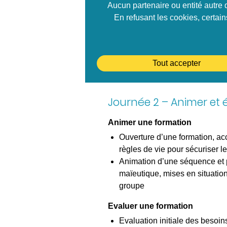
Détailler les objectifs pédag
Aucun partenaire ou entité autre 
Définir une ingénierie pédag
En refusant les cookies, certai
Learning, Formation à distanc
Préciser le programme horair
participants
Tout accepter
Créer des support de cours vari
apprenants tout au long de la 
Journée 2 – Animer et e
Animer une formation
Ouverture d’une formation, accu
règles de vie pour sécuriser l
Animation d’une séquence et p
maïeutique, mises en situatio
groupe
Evaluer une formation
Evaluation initiale des besoins