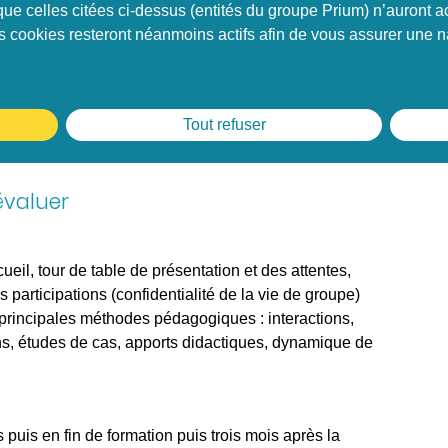
ogiques
que celles citées ci-dessus (entités du groupe Prium) n’auront
ogique adaptée et variée : E-learning, Blended
ns cookies resteront néanmoins actifs afin de vous assurer une na
e, Outils de Visio Conférence, Webinaires
e, en respectant le rythme physiologique des
Tout refuser
és et de qualité pour capter l’attention des
formation
́valuer
eil, tour de table de présentation et des attentes,
es participations (confidentialité de la vie de groupe)
rincipales méthodes pédagogiques : interactions,
ns, études de cas, apports didactiques, dynamique de
 puis en fin de formation puis trois mois après la