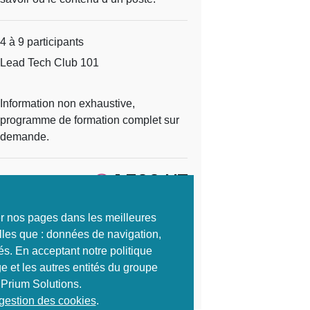
4 à 9 participants
Lead Tech Club 101
Information non exhaustive,
programme de formation complet sur
demande.
1 500 HT
Ref :
2568
ter nos pages dans les meilleures
S'inscrire
lles que : données de navigation,
és. En acceptant notre politique
e et les autres entités du groupe
Envoyer à un ami
 Prium Solutions.
 gestion des cookies
.