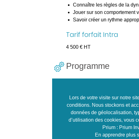
Connaître les règles de la 
Jouer sur son comportement ver
Savoir créer un rythme approp
Tarif forfait Intra
4 500 € HT
Programme
Journée 1 – Préparer
Préparer une formation
Lors de votre visite sur notre s
Identifier ses savoirs, savoirs 
conditions. Nous stockons et acc
richesses à transmettre
données de géolocalisation, typ
Comprendre les caractéristiq
d’utilisation des cookies, vous 
Créer un bon état d’esprit fond
Prium : Prium In
Décrire les objectifs de la for
En apprendre plus s