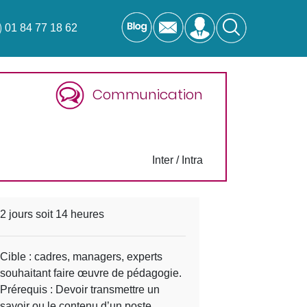
01 84 77 18 62
Communication
Inter / Intra
2 jours soit 14 heures
Cible : cadres, managers, experts
souhaitant faire œuvre de pédagogie.
Prérequis : Devoir transmettre un
savoir ou le contenu d’un poste.