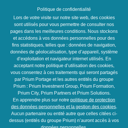
Politique de confidentialité
Lors de votre visite sur notre site web, des cookies
sont utilisés pour vous permettre de consulter nos
pages dans les meilleures conditions. Nous stockons
Développement personnel
et accédons à vos données personnelles pour des
Aller plus loin grâce à
fins statistiques, telles que : données de navigation,
données de géolocalisation, type d’appareil, système
votre Intelligence
d’exploitation et navigateur internet utilisés. En
acceptant notre politique d’utilisation des cookies,
Emotionnelle
vous consentez à ces traitements qui seront partagés
par Prium Portage et les autres entités du groupe
Prium : Prium Investment Group, Prium Formation,
2 jours soit 14
Inter / Intra
Prium City, Prium Partners et Prium Solutions.
heures
En apprendre plus sur notre
politique de protection
des données personnelles et la gestion des cookies
.
Objectifs
Aucun partenaire ou entité autre que celles citées ci-
dessus (entités du groupe Prium) n’auront accès à vos
Comprendre le rôle majeur de l’émotion
données personnelles.