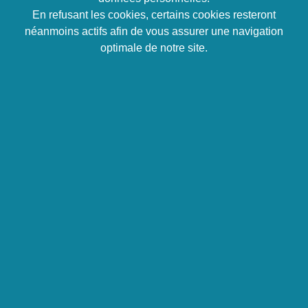
Comprendre le fondement de la relation à soi et à
En refusant les cookies, certains cookies resteront
l’autre
néanmoins actifs afin de vous assurer une navigation
Comprendre ce qu’est l’Intelligence Emotionnelle
optimale de notre site.
Apprendre à dialoguer de cœur à cœur
Faire de ses émotions une force
Découvrir comment gérer les situations délicates
(conflits, stress, peurs, etc.) grâce à l’Intelligence
Emotionnelle
Tarif forfait Intra
5 500 € HT
Programme
1 – Qu’est-ce que l’Intelligence
Emotionnelle