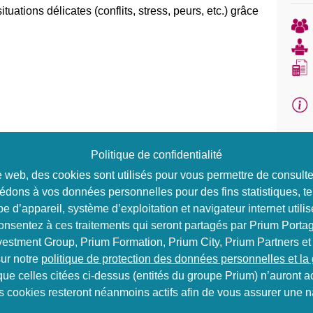
tuations délicates (conflits, stress, peurs, etc.) grâce
Politique de confidentialité
elligence Emotionnelle
ite web, des cookies sont utilisés pour vous permettre de consul
édons à vos données personnelles pour des fins statistiques, te
st l’Emotion
e d’appareil, système d’exploitation et navigateur internet utilis
consentez à ces traitements qui seront partagés par Prium Portag
moi-même
vestment Group, Prium Formation, Prium City, Prium Partners et
ur notre
politique de protection des données personnelles et la
à cœur
que celles citées ci-dessus (entités du groupe Prium) n’auront
ns cookies resteront néanmoins actifs afin de vous assurer une na
) La relation à l’autre