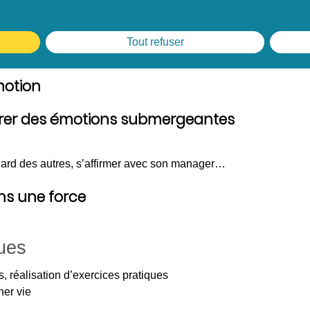
 l’intensité, en comprendre la raison
Date
Tout refuser
ier ses émotions et ses ressentis
́motion
bérer des émotions submergeantes
regard des autres, s’affirmer avec son manager…
ons une force
ues
, réalisation d’exercices pratiques
ner vie