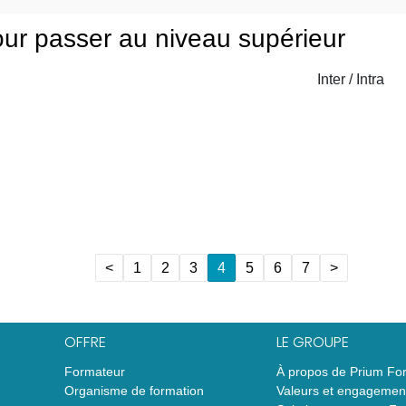
ur passer au niveau supérieur
Inter / Intra
<
1
2
3
4
5
6
7
>
OFFRE
LE GROUPE
Formateur
À propos de Prium Fo
Organisme de formation
Valeurs et engagemen