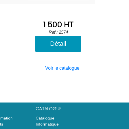
1 500 HT
Ref : 2574
Détail
Voir le catalogue
CATALOGUE
rmation
Catalogue
ts
Informatique