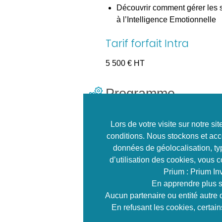
Découvrir comment gérer les si
à l’Intelligence Emotionnelle
Tarif forfait Intra
5 500 € HT
Programme
1 – Qu’est-ce que l’Int
Lors de votre visite sur notre s
conditions. Nous stockons et acc
2 – Comprendre ce qu’e
données de géolocalisation, typ
d’utilisation des cookies, vous 
3 – Ma relation avec 
Prium : Prium In
En apprendre plus s
4 – L’écoute du cœur 
Aucun partenaire ou entité autre 
En refusant les cookies, certai
Développer écoute, empathie 5