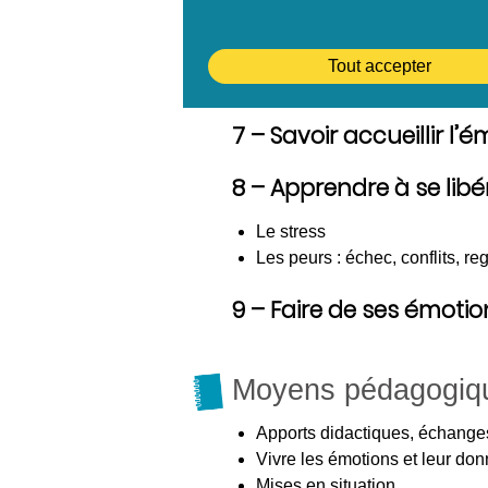
Êtreattentifauxréactions
Savoir les analyser, en mesurer
Tout accepter
6 – Apprendre à identif
7 – Savoir accueillir l’e
8 – Apprendre à se li
Le stress
Les peurs : échec, conflits, 
9 – Faire de ses émoti
Moyens pédagogiq
Apports didactiques, échanges
Vivre les émotions et leur don
Mises en situation