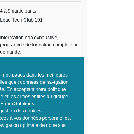
4 à 9 participants
Lead Tech Club 101
Information non exhaustive,
programme de formation complet sur
demande.
2 000 HT
Ref :
2571
ter nos pages dans les meilleures
lles que : données de navigation,
S'inscrire
és. En acceptant notre politique
e et les autres entités du groupe
 Prium Solutions.
 gestion des cookies
.
Envoyer à un ami
 accès à vos données personnelles.
vigation optimale de notre site.