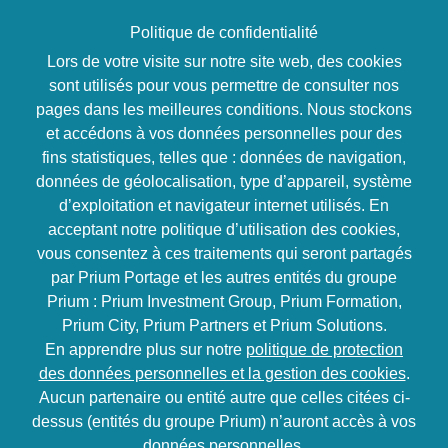
Politique de confidentialité
Lors de votre visite sur notre site web, des cookies
sont utilisés pour vous permettre de consulter nos
Accueil
>
Formations
>
Prium Formation est certifiée
pages dans les meilleures conditions. Nous stockons
Qualiopi !
et accédons à vos données personnelles pour des
Prium Formation est
fins statistiques, telles que : données de navigation,
données de géolocalisation, type d’appareil, système
certifiée Qualiopi !
d’exploitation et navigateur internet utilisés. En
acceptant notre politique d’utilisation des cookies,
vous consentez à ces traitements qui seront partagés
5/5 (12 votes)
4449
4 minutes
par Prium Portage et les autres entités du groupe
Prium : Prium Investment Group, Prium Formation,
Prium City, Prium Partners et Prium Solutions.
En apprendre plus sur notre
politique de protection
des données personnelles et la gestion des cookies
.
Aucun partenaire ou entité autre que celles citées ci-
dessus (entités du groupe Prium) n’auront accès à vos
données personnelles.