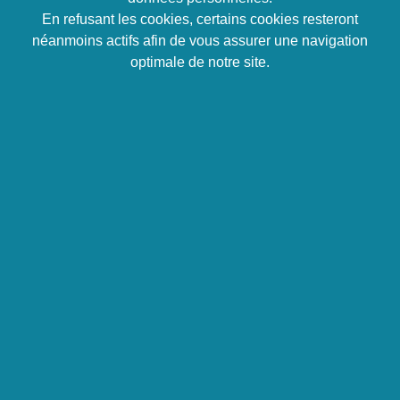
En refusant les cookies, certains cookies resteront
néanmoins actifs afin de vous assurer une navigation
optimale de notre site.
En 2021, Prium Formation a obtenu la certification
qualité Qualiopi au titre des actions de formation
continue. En novembre 2022, l’audit de surveillance a
été passé avec succès. Prochain rendez-vous en mai
2024 pour l’audit de renouvellement de la certification.
Il s’agit d’une reconnaissance des processus de
qualité de notre organisme de formation ! Pourquoi
cette certification est-elle si importante ? Lisez la suite
pour en savoir plus !
Qu’est-ce que la certification
Qualiopi ?
La certification Qualiopi est obligatoire pour tous les