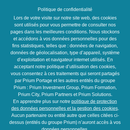
Politique de confidentialité
Lors de votre visite sur notre site web, des cookies
sont utilisés pour vous permettre de consulter nos
pages dans les meilleures conditions. Nous stockons
Développement personnel
et accédons à vos données personnelles pour des
Être coaché
fins statistiques, telles que : données de navigation,
données de géolocalisation, type d’appareil, système
d’exploitation et navigateur internet utilisés. En
6 à 10 séances
acceptant notre politique d’utilisation des cookies,
(2h/séance)
vous consentez à ces traitements qui seront partagés
par Prium Portage et les autres entités du groupe
Objectifs
Prium : Prium Investment Group, Prium Formation,
Prium City, Prium Partners et Prium Solutions.
Comprendre l’utilité du coaching en matière de
En apprendre plus sur notre
politique de protection
développement personnel
des données personnelles et la gestion des cookies
.
Résoudre une difficulté personnelle et / ou
Aucun partenaire ou entité autre que celles citées ci-
professionnelle
dessus (entités du groupe Prium) n’auront accès à vos
Changer ses représentations associées
données personnelles.