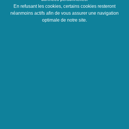
Développer son énergie, son envie de faire et son
En refusant les cookies, certains cookies resteront
ambition à moyen et long terme
néanmoins actifs afin de vous assurer une navigation
optimale de notre site.
Précision sur la durée
En fonction du besoin
: 6 à 10 séances de deux
heures chacune
Précision sur le tarif
600 € HT la séance de 3 heures
30 mins de préparation + 1 h 30 de coaching + 30
mins de suivi
Programme
1 – Le processus d’accompagnement pour le
coaché