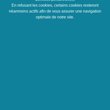
En refusant les cookies, certains cookies resteront
néanmoins actifs afin de vous assurer une navigation
optimale de notre site.
La mobilité professionnelle est devenue un pilier
essentiel pour de nombreux individus cherchant à
élargir leurs horizons et à réaliser leur plein potentiel.
La mobilité professionnelle va bien au-delà de la
simple recherche d’opportunités d’emploi ; elle
englobe un spectre diversifié de possibilités, allant de
la relocalisation géographique à la transition entre
industries, en passant par l’exploration de nouvelles
compétences et la quête d’une meilleure qualité de
vie.
Dans cet article, nous plongerons dans le vaste