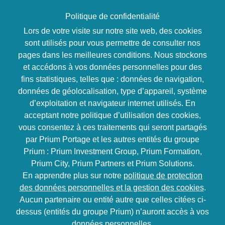
Politique de confidentialité
Lors de votre visite sur notre site web, des cookies
sont utilisés pour vous permettre de consulter nos
Accueil
>
Actualités
>
Tout savoir sur la mobilité
pages dans les meilleures conditions. Nous stockons
professionnelle !
et accédons à vos données personnelles pour des
Tout savoir sur la
fins statistiques, telles que : données de navigation,
données de géolocalisation, type d’appareil, système
mobilité
d’exploitation et navigateur internet utilisés. En
acceptant notre politique d’utilisation des cookies,
professionnelle !
vous consentez à ces traitements qui seront partagés
par Prium Portage et les autres entités du groupe
Prium : Prium Investment Group, Prium Formation,
5/5 (1 votes)
5445
5 minutes
Prium City, Prium Partners et Prium Solutions.
En apprendre plus sur notre
politique de protection
des données personnelles et la gestion des cookies
.
Aucun partenaire ou entité autre que celles citées ci-
dessus (entités du groupe Prium) n’auront accès à vos
données personnelles.